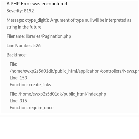
A PHP Error was encountered
Severity: 8192
Message: ctype_digit(): Argument of type null will be interpreted as
string in the future
Filename: libraries/Pagination.php
Line Number: 526
Backtrace:
File:
/home/ewxp2s5d01dk/public_html/application/controllers/News.p
Line: 153
Function: create_links
File: /home/ewxp2s5d01dk/public_html/index.php
Line: 315
Function: require_once
BREAKING NEWS
लांजा शहरातील मोकाट जनावर
टाइम्स स्पेशल:
भाजप युवा मोर्चाच्या आंबोली 
टाइम्स स्पेशल: