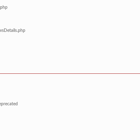
.php
wsDetails.php
deprecated