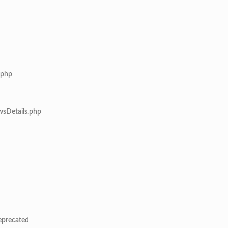
.php
wsDetails.php
deprecated