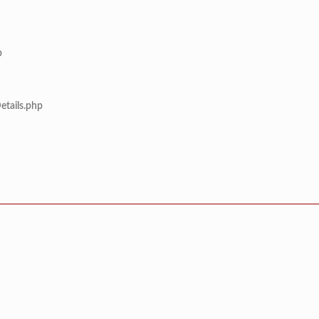
p
etails.php