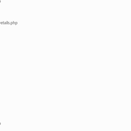
p
etails.php
p