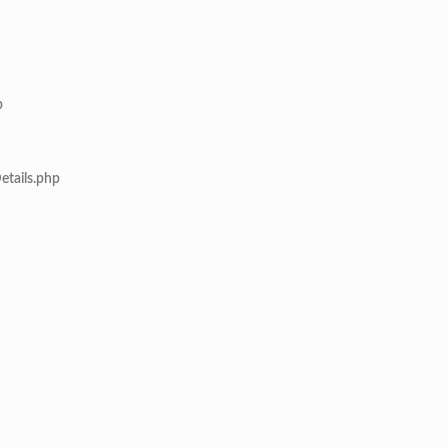
p
etails.php