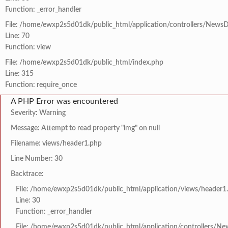
Function: _error_handler
File: /home/ewxp2s5d01dk/public_html/application/controllers/NewsD
Line: 70
Function: view
File: /home/ewxp2s5d01dk/public_html/index.php
Line: 315
Function: require_once
A PHP Error was encountered
Severity: Warning
Message: Attempt to read property "img" on null
Filename: views/header1.php
Line Number: 30
Backtrace:
File: /home/ewxp2s5d01dk/public_html/application/views/header1
Line: 30
Function: _error_handler
File: /home/ewxp2s5d01dk/public_html/application/controllers/Ne