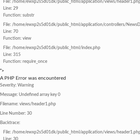
File: /home/ewxp2s5d01dk/public_html/application/views/header1.ph
Line: 29
Function: substr
File: /home/ewxp2s5d01dk/public_html/application/controllers/NewsD
Line: 70
Function: view
File: /home/ewxp2s5d01dk/public_html/index.php
Line: 315
Function: require_once
">
A PHP Error was encountered
Severity: Warning
Message: Undefined array key 0
Filename: views/header1.php
Line Number: 30
Backtrace:
File: /home/ewxp2s5d01dk/public_html/application/views/header1.ph
Line: 30