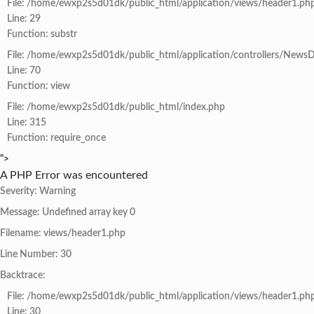
File: /home/ewxp2s5d01dk/public_html/application/views/header1.ph
Line: 29
Function: substr
File: /home/ewxp2s5d01dk/public_html/application/controllers/NewsD
Line: 70
Function: view
File: /home/ewxp2s5d01dk/public_html/index.php
Line: 315
Function: require_once
">
A PHP Error was encountered
Severity: Warning
Message: Undefined array key 0
Filename: views/header1.php
Line Number: 30
Backtrace:
File: /home/ewxp2s5d01dk/public_html/application/views/header1.ph
Line: 30