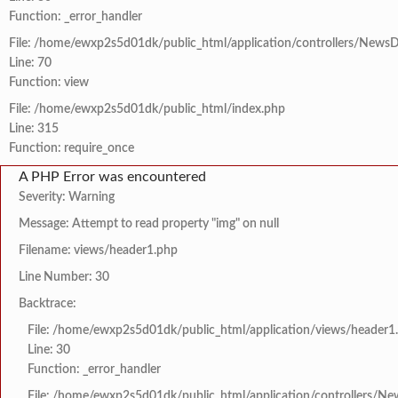
Function: _error_handler
File: /home/ewxp2s5d01dk/public_html/application/controllers/NewsD
Line: 70
Function: view
File: /home/ewxp2s5d01dk/public_html/index.php
Line: 315
Function: require_once
A PHP Error was encountered
Severity: Warning
Message: Attempt to read property "img" on null
Filename: views/header1.php
Line Number: 30
Backtrace:
File: /home/ewxp2s5d01dk/public_html/application/views/header1
Line: 30
Function: _error_handler
File: /home/ewxp2s5d01dk/public_html/application/controllers/Ne