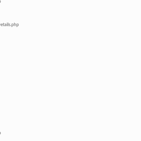
p
etails.php
p