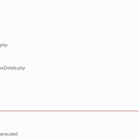
.php
wsDetails.php
deprecated