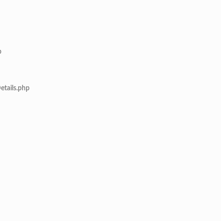
p
etails.php