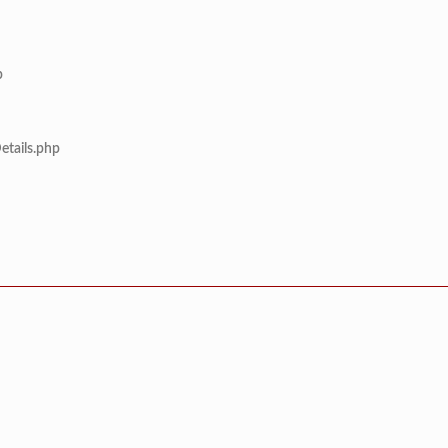
p
etails.php