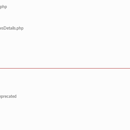
.php
wsDetails.php
deprecated