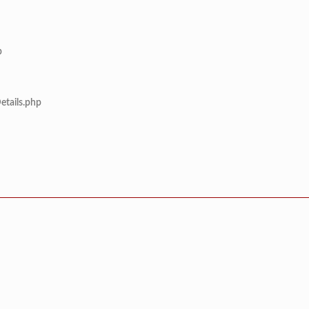
p
etails.php