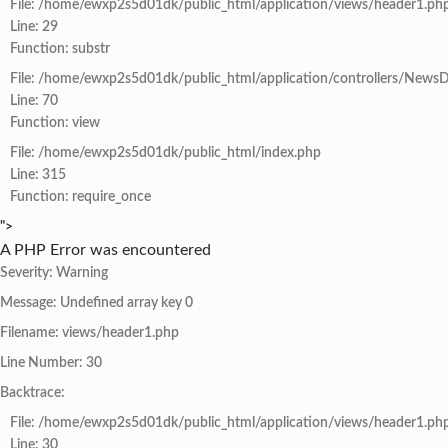
File: /home/ewxp2s5d01dk/public_html/application/views/header1.ph
Line: 29
Function: substr
File: /home/ewxp2s5d01dk/public_html/application/controllers/NewsD
Line: 70
Function: view
File: /home/ewxp2s5d01dk/public_html/index.php
Line: 315
Function: require_once
">
A PHP Error was encountered
Severity: Warning
Message: Undefined array key 0
Filename: views/header1.php
Line Number: 30
Backtrace:
File: /home/ewxp2s5d01dk/public_html/application/views/header1.ph
Line: 30