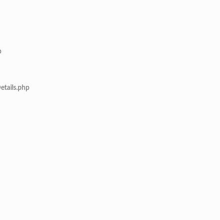
p
etails.php