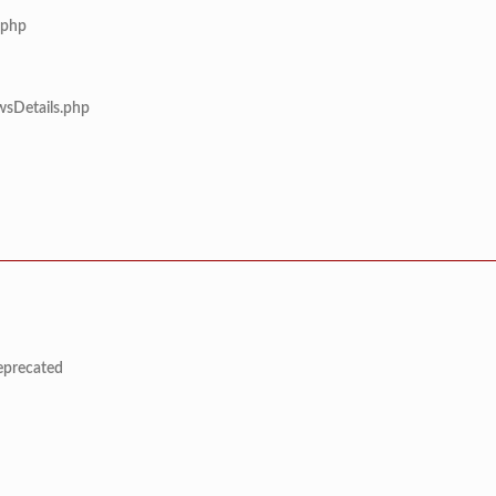
.php
wsDetails.php
deprecated