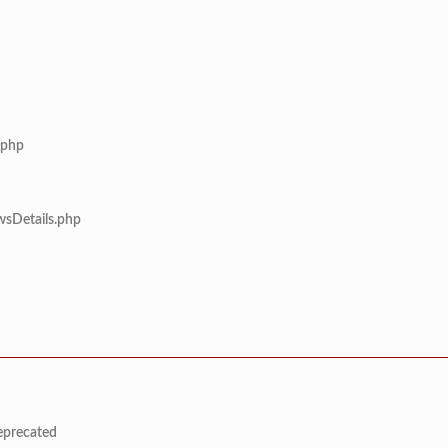
.php
wsDetails.php
deprecated