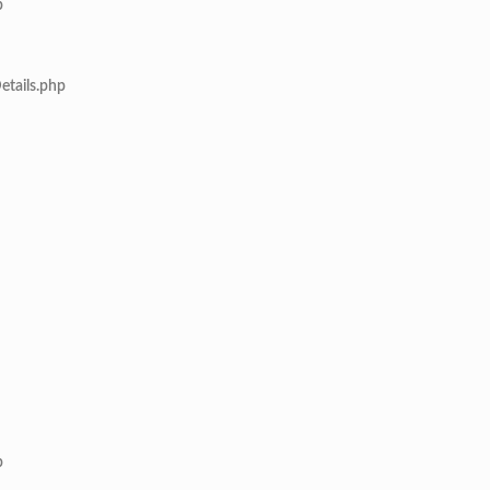
p
etails.php
p