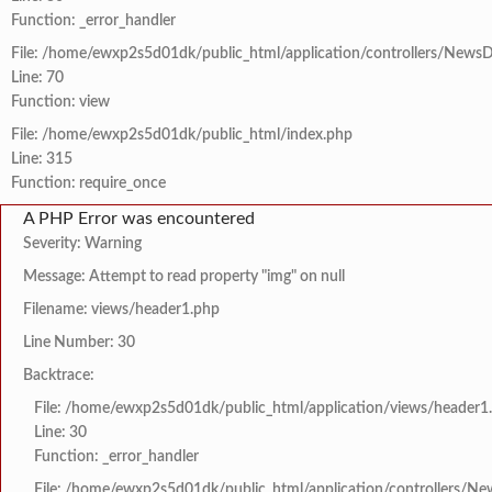
Function: _error_handler
File: /home/ewxp2s5d01dk/public_html/application/controllers/NewsD
Line: 70
Function: view
File: /home/ewxp2s5d01dk/public_html/index.php
Line: 315
Function: require_once
A PHP Error was encountered
Severity: Warning
Message: Attempt to read property "img" on null
Filename: views/header1.php
Line Number: 30
Backtrace:
File: /home/ewxp2s5d01dk/public_html/application/views/header1
Line: 30
Function: _error_handler
File: /home/ewxp2s5d01dk/public_html/application/controllers/Ne