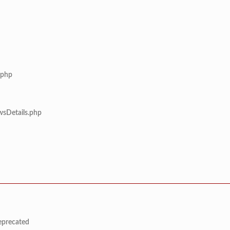
.php
wsDetails.php
deprecated