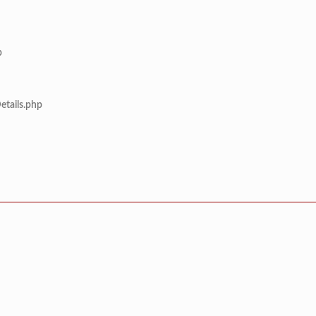
p
etails.php