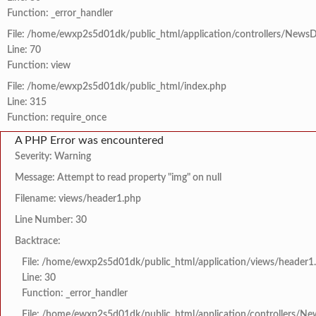
Function: _error_handler
File: /home/ewxp2s5d01dk/public_html/application/controllers/NewsD
Line: 70
Function: view
File: /home/ewxp2s5d01dk/public_html/index.php
Line: 315
Function: require_once
A PHP Error was encountered
Severity: Warning
Message: Attempt to read property "img" on null
Filename: views/header1.php
Line Number: 30
Backtrace:
File: /home/ewxp2s5d01dk/public_html/application/views/header1
Line: 30
Function: _error_handler
File: /home/ewxp2s5d01dk/public_html/application/controllers/Ne