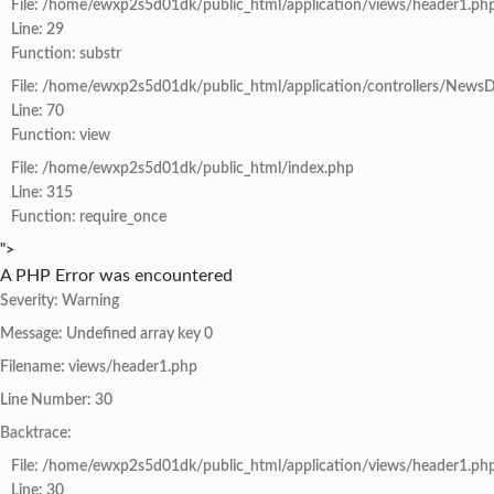
File: /home/ewxp2s5d01dk/public_html/application/views/header1.ph
Line: 29
Function: substr
File: /home/ewxp2s5d01dk/public_html/application/controllers/NewsD
Line: 70
Function: view
File: /home/ewxp2s5d01dk/public_html/index.php
Line: 315
Function: require_once
">
A PHP Error was encountered
Severity: Warning
Message: Undefined array key 0
Filename: views/header1.php
Line Number: 30
Backtrace:
File: /home/ewxp2s5d01dk/public_html/application/views/header1.ph
Line: 30