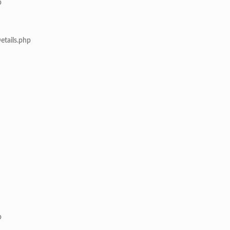
p
etails.php
p