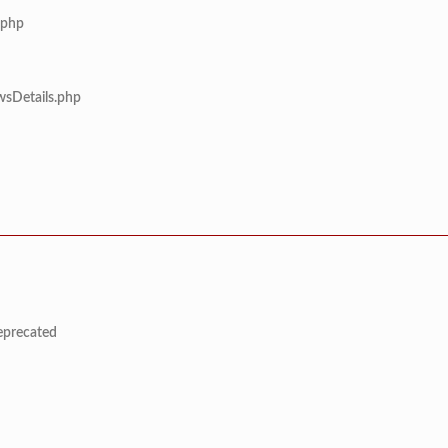
.php
wsDetails.php
deprecated