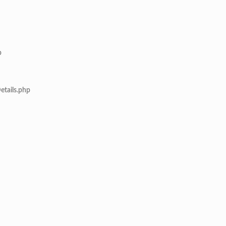
p
etails.php