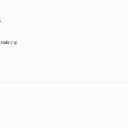
p
etails.php