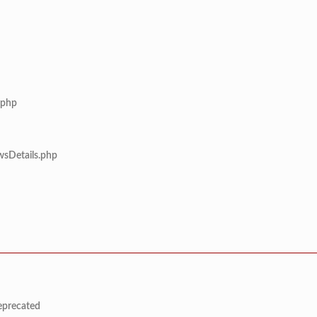
.php
wsDetails.php
deprecated