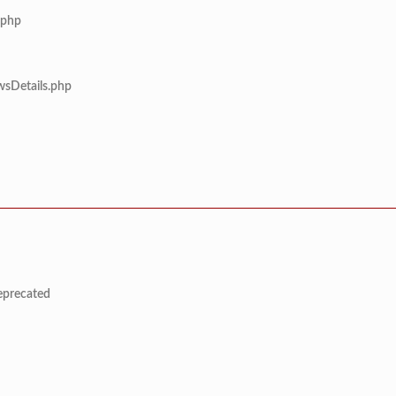
.php
wsDetails.php
deprecated