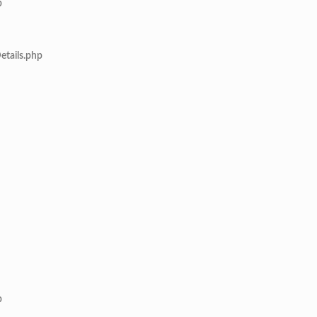
p
etails.php
p