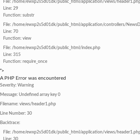
File: /home/ewxp2s5d01dk/public_html/application/views/header1.ph
Line: 29
Function: substr
File: /home/ewxp2s5d01dk/public_html/application/controllers/NewsD
Line: 70
Function: view
File: /home/ewxp2s5d01dk/public_html/index.php
Line: 315
Function: require_once
">
A PHP Error was encountered
Severity: Warning
Message: Undefined array key 0
Filename: views/header1.php
Line Number: 30
Backtrace:
File: /home/ewxp2s5d01dk/public_html/application/views/header1.ph
Line: 30