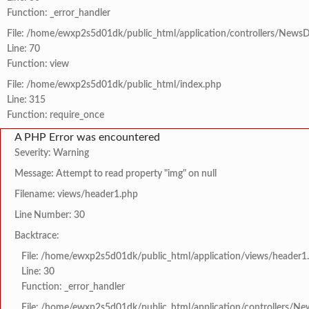
Function: _error_handler
File: /home/ewxp2s5d01dk/public_html/application/controllers/NewsD
Line: 70
Function: view
File: /home/ewxp2s5d01dk/public_html/index.php
Line: 315
Function: require_once
A PHP Error was encountered
Severity: Warning
Message: Attempt to read property "img" on null
Filename: views/header1.php
Line Number: 30
Backtrace:
File: /home/ewxp2s5d01dk/public_html/application/views/header1
Line: 30
Function: _error_handler
File: /home/ewxp2s5d01dk/public_html/application/controllers/Ne