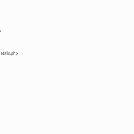
p
etails.php