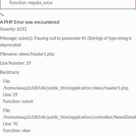
Function: require_once
">
A PHP Error was encountered
Severity: 8192
Message: substr(): Passing null to parameter #1 ($string) of type string is
deprecated
Filename: views/header1.php
Line Number: 29
Backtrace:
File:
/home/ewxp2s5d01dk/public_html/application/views/header1.php
Line: 29
Function: substr
File:
/home/ewxp2s5d01dk/public_html/application/controllers/NewsDetail
Line: 70
Function: view