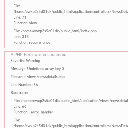
File:
/home/ewxp2s5d01dk/public_html/application/controllers/NewsDeta
Line: 71
Function: view
File: /home/ewxp2s5d01dk/public_html/index.php
Line: 315
Function: require_once
A PHP Error was encountered
Severity: Warning
Message: Undefined array key 0
Filename: views/newsdetails.php
Line Number: 66
Backtrace:
File: /home/ewxp2s5d01dk/public_html/application/views/newsdetai
Line: 66
Function: _error_handler
File:
/home/ewxp2s5d01dk/public_html/application/controllers/NewsDeta