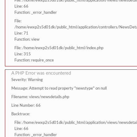
File: /home/ewxp2s5d01dk/public_html/application/views/newsdetai
Line: 66
Function: _error_handler
File:
/home/ewxp2s5d01dk/public_html/application/controllers/NewsDeta
Line: 71
Function: view
File: /home/ewxp2s5d01dk/public_html/index.php
Line: 315
Function: require_once
A PHP Error was encountered
Severity: Warning
Message: Attempt to read property "newstype" on null
Filename: views/newsdetails.php
Line Number: 66
Backtrace:
File: /home/ewxp2s5d01dk/public_html/application/views/newsdetai
Line: 66
Function: _error_handler