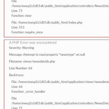
File:
/home/ewxp2s5d01dk/public_html/application/controllers/NewsDeta
Line: 71
Function: view
File: /home/ewxp2s5d01dk/public_html/index.php
Line: 315
Function: require_once
A PHP Error was encountered
Severity: Warning
Message: Attempt to read property "newstype" on null
Filename: views/newsdetails.php
Line Number: 66
Backtrace:
File: /home/ewxp2s5d01dk/public_html/application/views/newsdetai
Line: 66
Function: _error_handler
File:
/home/ewxp2s5d01dk/public_html/application/controllers/NewsDeta
Line: 71