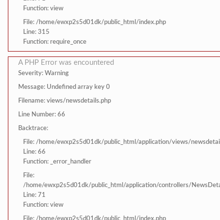
Function: view
File: /home/ewxp2s5d01dk/public_html/index.php
Line: 315
Function: require_once
A PHP Error was encountered
Severity: Warning
Message: Undefined array key 0
Filename: views/newsdetails.php
Line Number: 66
Backtrace:
File: /home/ewxp2s5d01dk/public_html/application/views/newsdetai
Line: 66
Function: _error_handler
File:
/home/ewxp2s5d01dk/public_html/application/controllers/NewsDeta
Line: 71
Function: view
File: /home/ewxp2s5d01dk/public_html/index.php