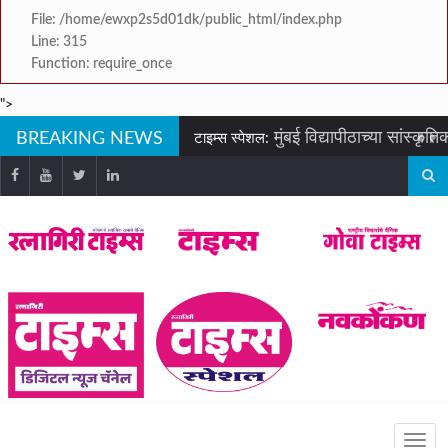
File: /home/ewxp2s5d01dk/public_html/index.php
Line: 315
Function: require_once
">
BREAKING NEWS
मुंबई विद्यापीठाच्या सांस्कृतिक युवा महोत्सवाम
टाइम्स स्पेशल:
जिल्हा परिषद सदस्य ‘प्रमोद गांधी’ यांच्या वतीने शृंगारतळी जिल्
टाइम्स स्पेशल:
अंजनवेल, वेलदुर व रानवी ग्रामपंचायतच्या लढ्याला यश;
टाइम्स स्पेशल:
श्रृंगारतळी याठिकाणी झालेल्या हल्ल्याचा निषेध करत व हल्लाखोर यांना अटक करून त्यांच्यावर
टाइम्स स्पेशल:
पळसदरीजवळ भीषण अपघात; दुचाकीवरील तरुणीचा ज
टाइम्स स्पेशल:
कशेडी घाटात भरधाव दुचाकी रेलिंग
टाइम्स स्पेशल:
मुंबई-गोवा महामार्गावर पेण महसूल विभागाची
टाइम्स स्पेशल:
आ. भैय्या सामंत यांनी ‘कोंडगाव
टाइम्स स्पेशल: