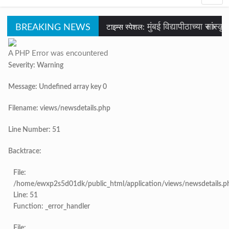
नवी मुंबई इंटरनॅशनल एअरपोर्टच्या ऑ
टाइम्स स्पेशल:
BREAKING NEWS
मुंबई विद्यापीठाच्या सांस्कृतिक युवा महोत्स
टाइम्स स्पेशल:
वृक्षतोडीनंतरही हरित संकल्प कायम; ‘क्षित
टाइम्स स्पेशल:
जिल्हा परिषद सदस्य ‘प्रमोद गांधी’ यांच्या वतीने शृंगारतळी
टाइम्स स्पेशल:
A PHP Error was encountered
सरोज मेहता इंटरनॅशनल स्कूल, करंजाणी येथे 
Severity: Warning
टाइम्स स्पेशल:
अंजनवेल, वेलदुर व रानवी ग्रामपंचायतच्या लढ्याला
टाइम्स स्पेशल:
Message: Undefined array key 0
‘सम्राट संगीत सभेत’ ‘सम्राट संगीत सि
टाइम्स स्पेशल:
श्रृंगारतळी याठिकाणी झालेल्या हल्ल्याचा निषेध करत व हल्लाखोर यांना अटक करून त्या
टाइम्स स्पेशल:
Filename: views/newsdetails.php
कोकण मराठी साहित्य परिषद सावंतवाडी श
टाइम्स स्पेशल:
पळसदरीजवळ भीषण अपघात; दुचाकीवरील तरुणीच
टाइम्स स्पेशल:
Line Number: 51
देवरुखच्या तहसीलदार अमृता साबळे यांच्यावर गंभीर भ्रष्टाचा
टाइम्स स्पेशल:
कशेडी घाटात भरधाव दुचाकी रेलि
टाइम्स स्पेशल:
Backtrace:
लांजा तालुक्यातील विविध विकास कामा
टाइम्स स्पेशल:
मुंबई-गोवा महामार्गावर पेण महसूल विभाग
टाइम्स स्पेशल:
File:
खेडच्या आरोग्य केंद्राला ‘कै. हिराचंद पर्
टाइम्स स्पेशल:
आ. भैय्या सामंत यांनी ‘कोंडग
/home/ewxp2s5d01dk/public_html/application/views/newsdetails.p
टाइम्स स्पेशल:
Line: 51
‘ग्रामविकास संघ कुंभाड’, मुंबई संस्थेला ‘कै. नानासाहेब शेट्ये’ यांना २०२६
टाइम्स स्पेशल:
नवी मुंबई इंटरनॅशनल एअरपोर्टच्य
Function: _error_handler
टाइम्स स्पेशल:
मंडणगड येथे भाजपा उत्तर रत्न
टाइम्स स्पेशल:
File: