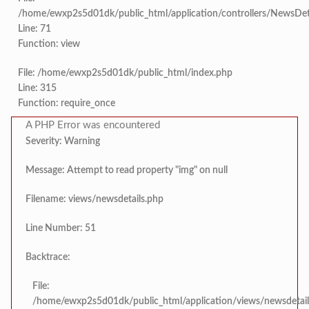
वृक्षतोडीनंतरही हरित संकल्प कायम; ‘क्
टाइम्स स्पेशल:
/home/ewxp2s5d01dk/public_html/application/controllers/NewsDet
जखमी गाईला सामाजिक बांधिलक
टाइम्स स्पेशल:
Line: 71
सरोज मेहता इंटरनॅशनल स्कूल, करंजाणी ये
टाइम्स स्पेशल:
Function: view
वरवेली येथे दि.८ ऑगस्ट रोजी निःशुल्क नेत्र 
टाइम्स स्पेशल:
‘सम्राट संगीत सभेत’ ‘सम्राट संगीत
टाइम्स स्पेशल:
File: /home/ewxp2s5d01dk/public_html/index.php
Line: 315
कोकण मराठी साहित्य परिषद सावंतवाड
टाइम्स स्पेशल:
Function: require_once
देवरुखच्या तहसीलदार अमृता साबळे यांच्यावर गंभीर भ्रष्
टाइम्स स्पेशल:
A PHP Error was encountered
Severity: Warning
लांजा तालुक्यातील विविध विकास का
टाइम्स स्पेशल:
Message: Attempt to read property "img" on null
खेडच्या आरोग्य केंद्राला ‘कै. हिराचंद 
टाइम्स स्पेशल:
Filename: views/newsdetails.php
‘ग्रामविकास संघ कुंभाड’, मुंबई संस्थेला ‘कै. नानासाहेब शेट्ये’ यांन
टाइम्स स्पेशल:
Line Number: 51
मंडणगड येथे भाजपा उत्तर रत
टाइम्स स्पेशल:
Backtrace:
जखमी गाईला सामाजिक बांधि
टाइम्स स्पेशल:
File:
/home/ewxp2s5d01dk/public_html/application/views/newsdetail
वरवेली येथे दि.८ ऑगस्ट रोजी निःशुल्क नेत
टाइम्स स्पेशल: